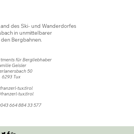
 Rand des Ski- und Wanderdorfes
bach in unmittelbarer
 den Bergbahnen.
rtments für Bergliebhaber
milie Geisler
erlanersbach 50
6293 Tux
ranzerl-tux.tirol
franzerl-tux.tirol
 0043 664 884 33 577
EN? RUFEN SIE UNS AN: