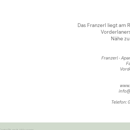
Das Franzerl liegt am
Vorderlaners
Nähe zu
Franzerl - Apa
Fa
Vord
www.f
info@
Telefon:
HABEN SIE FRAG