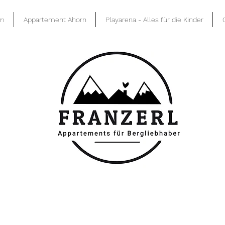
lm
Appartement Ahorn
Playarena - Alles für die Kinder